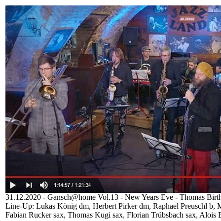
31.12.2020 - Gansch@home Vol.13 - New Years Eve - Thomas Bir
Line-Up: Lukas König dm, Herbert Pirker dm, Raphael Preuschl b, 
Fabian Rucker sax, Thomas Kugi sax, Florian Trübsbach sax, Alois E